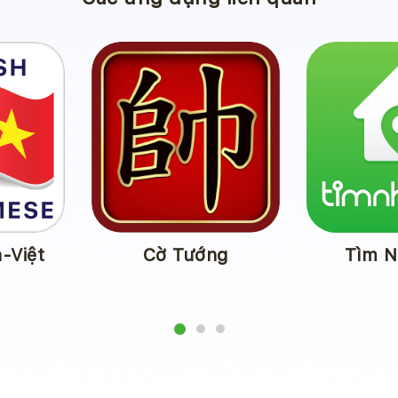
Pikachu – Twin Link
Lịch Việt Lite
Game